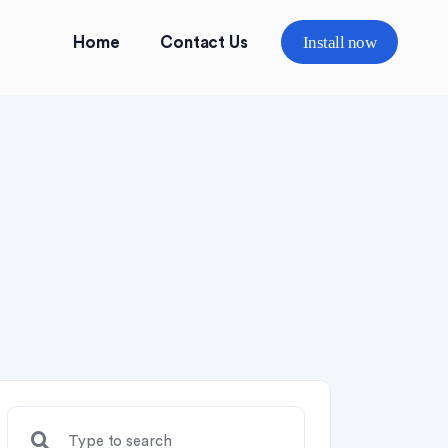
Install now
Home
Contact Us