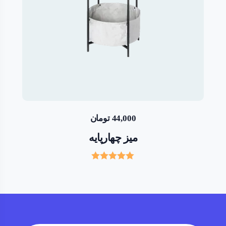
44,000
تومان
میز چهارپایه
Rated
5.00
out of 5