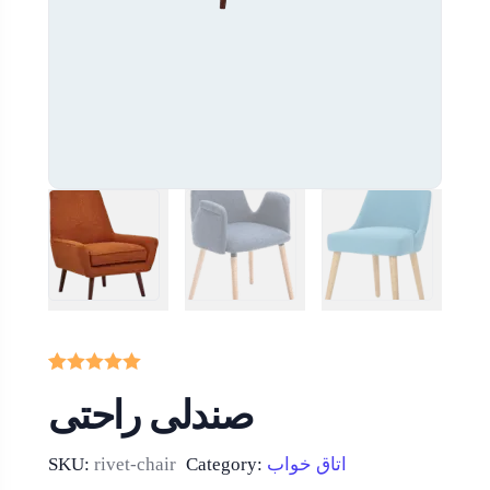
Rated
1
5.00
صندلی راحتی
out of 5
based on
customer
rating
اتاق خواب
Category:
rivet-chair
SKU: