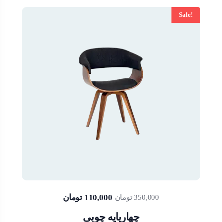
Sale!
تومان
110,000
تومان
350,000
چهارپایه چوبی