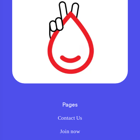
Pages
Contact Us
Join now